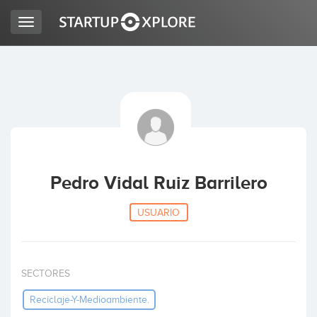
Toggle
navigation
BUSCO FINANCIACIÓN
REGISTRO
ACCESO
Pedro Vidal Ruiz Barrilero
USUARIO
SECTORES
Inicio
Reciclaje-Y-Medioambiente.