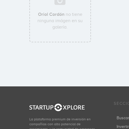
Oriol Cordón
no tiene
ninguna imágen en su
galería.
SECCI
Busca
La plataforma premium de inversión en
compañías con alto potencial de
Inverti