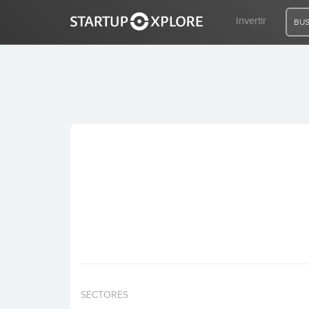
Invertir
BUS
BUSCO FINANCIACIÓN
REGISTRO
ACCESO
Inicio
Invertir
SECTORES