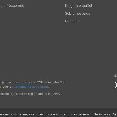
ntas frecuentes
Blog en español
Sobre nosotros
Contacto
SÍ
icipativa autorizada por la CNMV (Registro No.
presarial.
Consultar registro oficial
.
ciación Participativa registrado en la CNMV
erceros para mejorar nuestros servicios y la experiencia de usuario. S