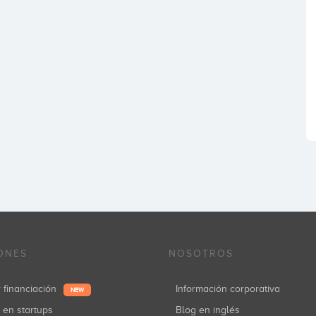
ONES
NOSOTROS
r financiación
Información corporativa
NEW
r en startups
Blog en inglés