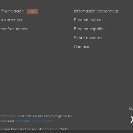
r financiación
Información corporativa
NEW
r en startups
Blog en inglés
ntas frecuentes
Blog en español
Sobre nosotros
Contacto
SÍ
icipativa autorizada por la CNMV (Registro No.
presarial.
Consultar registro oficial
.
ciación Participativa registrado en la CNMV