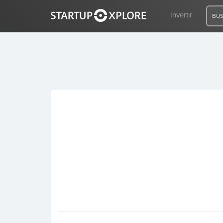
Invertir
BUS
BUSCO FINANCIACIÓN
REGISTRO
ACCESO
Inicio
Invertir