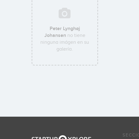
Peter Lynghøj
Johansen
no tiene
ninguna imágen en su
galería.
SECCI