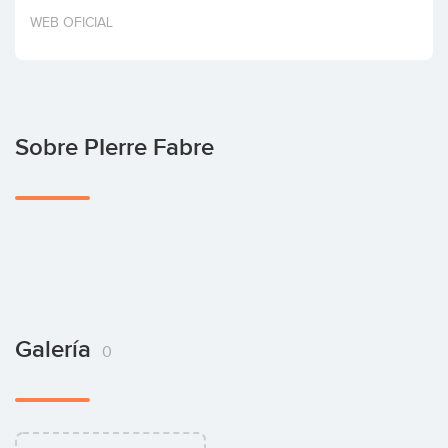
Invertir
WEB OFICIAL
Sobre PIerre Fabre
Galería
0