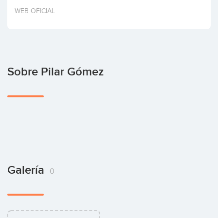
Invertir
WEB OFICIAL
Sobre Pilar Gómez
Galería
0