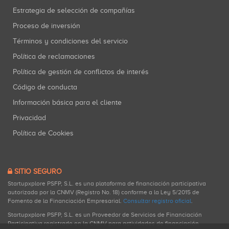
Estrategia de selección de compañías
Proceso de inversión
Términos y condiciones del servicio
Política de reclamaciones
Política de gestión de conflictos de interés
Código de conducta
Información básica para el cliente
Privacidad
Política de Cookies
SITIO SEGURO
Startupxplore PSFP, S.L. es una plataforma de financiación participativa
autorizada por la CNMV (Registro No. 18) conforme a la Ley 5/2015 de
Fomento de la Financiación Empresarial.
Consultar registro oficial
.
Startupxplore PSFP, S.L. es un Proveedor de Servicios de Financiación
Participativa registrado en la CNMV para actividades de financiación