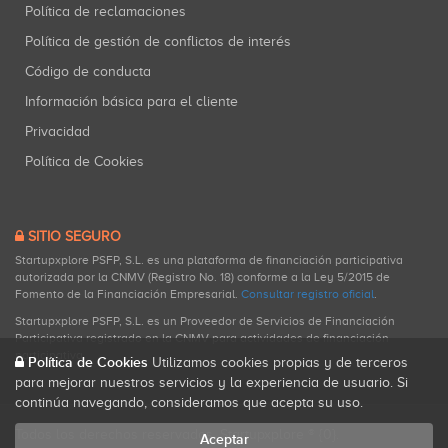
Política de reclamaciones
Política de gestión de conflictos de interés
Código de conducta
Información básica para el cliente
Privacidad
Política de Cookies
SITIO SEGURO
Startupxplore PSFP, S.L. es una plataforma de financiación participativa
autorizada por la CNMV (Registro No. 18) conforme a la Ley 5/2015 de
Fomento de la Financiación Empresarial.
Consultar registro oficial
.
Startupxplore PSFP, S.L. es un Proveedor de Servicios de Financiación
Participativa registrado en la CNMV para actividades de financiación
participativa.
Política de Cookies
Utilizamos cookies propias y de terceros
para mejorar nuestros servicios y la experiencia de usuario. Si
continúa navegando, consideramos que acepta su uso.
Todos los derechos reservados. Startupxplore ® {0}.
Aceptar