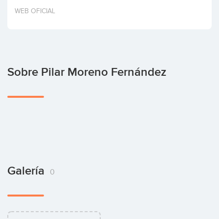
Invertir
WEB OFICIAL
Sobre Pilar Moreno Fernández
Galería
0