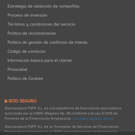
Estrategia de selección de compañías
Proceso de inversión
Términos y condiciones del servicio
Política de reclamaciones
Política de gestión de conflictos de interés
Código de conducta
Información básica para el cliente
Privacidad
Política de Cookies
SITIO SEGURO
Startupxplore PSFP, S.L. es una plataforma de financiación participativa
autorizada por la CNMV (Registro No. 18) conforme a la Ley 5/2015 de
Fomento de la Financiación Empresarial.
Consultar registro oficial
.
Startupxplore PSFP, S.L. es un Proveedor de Servicios de Financiación
Participativa registrado en la CNMV para actividades de financiación