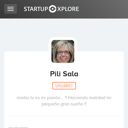
Toggle
navigation
BUSCO FINANCIACIÓN
REGISTRO
ACCESO
Pili Sala
USUARIO
nimbo.tv es mi pasión... !! Haciendo realidad mi
pequeño gran sueño !!
Inicio