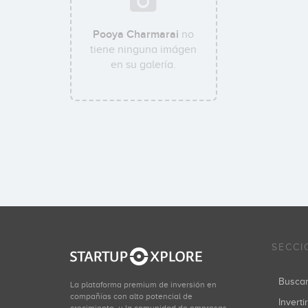
Pooya Charmarai
no
tiene ninguna imágen
en su galería.
SECCI
Busca
La plataforma premium de inversión en
compañías con alto potencial de
Inverti