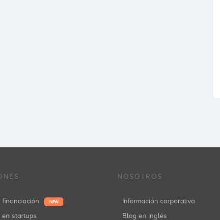
ONES
NOSOTROS
r financiación
Información corporativa
NEW
r en startups
Blog en inglés