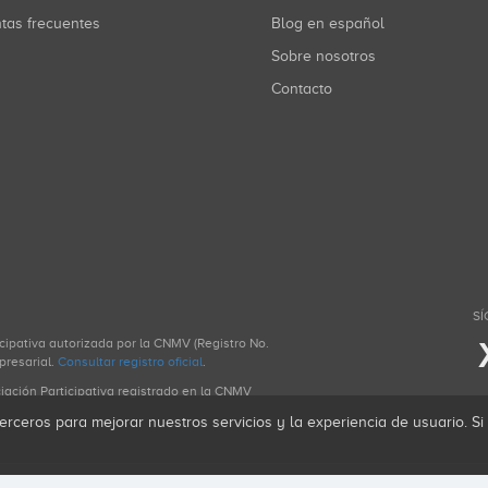
ntas frecuentes
Blog en español
Sobre nosotros
Contacto
SÍ
icipativa autorizada por la CNMV (Registro No.
presarial.
Consultar registro oficial
.
ciación Participativa registrado en la CNMV
erceros para mejorar nuestros servicios y la experiencia de usuario. S