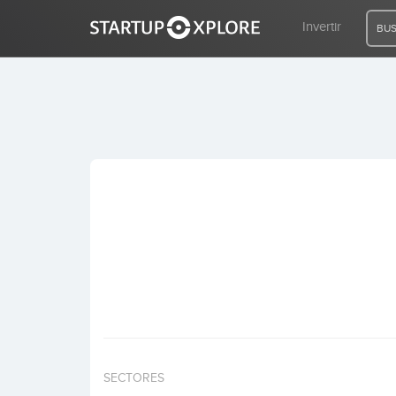
Invertir
BUS
BUSCO FINANCIACIÓN
REGISTRO
ACCESO
Inicio
Invertir
SECTORES