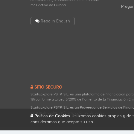
crecimiento, y la comunidad de empresas
más activa de Europa.
Pregu
Read in English
SITIO SEGURO
Startupxplore PSFP, S.L. es una plataforma de financiación part
18) conforme a la Ley 5/2015 de Fomento de la Financiación Em
Startupxplore PSFP, S.L. es un Proveedor de Servicios de Finan
para actividades de financiación participativa.
Política de Cookies
Utilizamos cookies propias y de t
consideramos que acepta su uso.