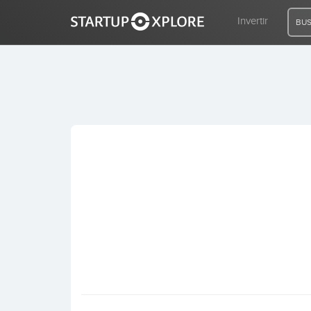
Invertir
BUS
BUSCO FINANCIACIÓN
REGISTRO
ACCESO
Inicio
Invertir