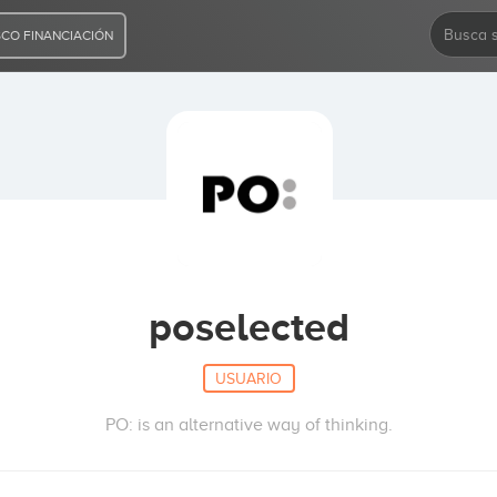
CO FINANCIACIÓN
poselected
USUARIO
PO: is an alternative way of thinking.