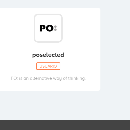
poselected
USUARIO
PO: is an alternative way of thinking.