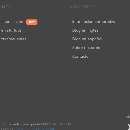
ONES
NOSOTROS
r financiación
Información corporativa
NEW
r en startups
Blog en inglés
ntas frecuentes
Blog en español
Sobre nosotros
Contacto
SÍ
icipativa autorizada por la CNMV (Registro No.
presarial.
Consultar registro oficial
.