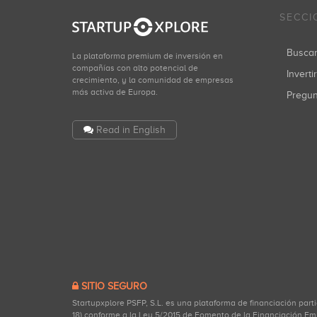
SECCI
Busca
La plataforma premium de inversión en
compañías con alto potencial de
Inverti
crecimiento, y la comunidad de empresas
más activa de Europa.
Pregu
Read in English
SITIO SEGURO
Startupxplore PSFP, S.L. es una plataforma de financiación part
18) conforme a la Ley 5/2015 de Fomento de la Financiación Em