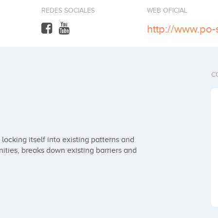
REDES SOCIALES
WEB OFICIAL
http://www.po-
C
locking itself into existing patterns and 
ities, breaks down existing barriers and 