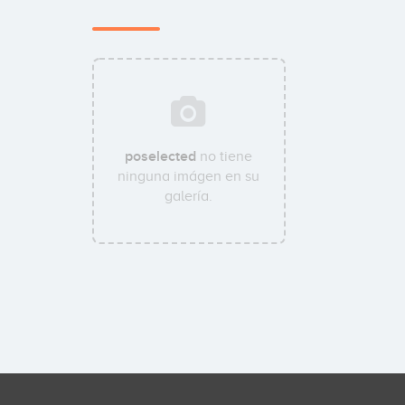
poselected
no tiene
ninguna imágen en su
galería.