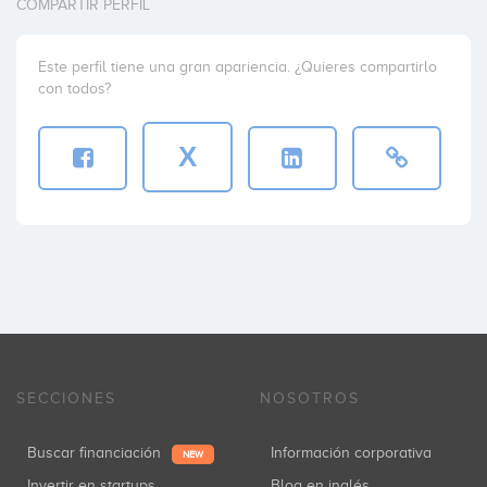
COMPARTIR PERFIL
Este perfil tiene una gran apariencia. ¿Quieres compartirlo
con todos?
X
SECCIONES
NOSOTROS
Buscar financiación
Información corporativa
NEW
Invertir en startups
Blog en inglés