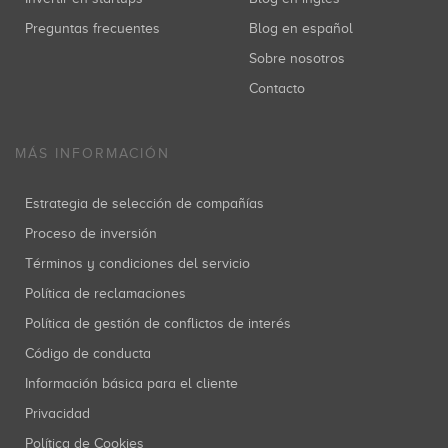
Preguntas frecuentes
Blog en español
Sobre nosotros
Contacto
MÁS INFORMACIÓN
Estrategia de selección de compañías
Proceso de inversión
Términos y condiciones del servicio
Política de reclamaciones
Política de gestión de conflictos de interés
Código de conducta
Información básica para el cliente
Privacidad
Política de Cookies