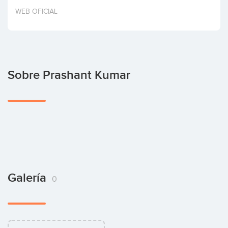
Invertir
WEB OFICIAL
Sobre Prashant Kumar
Galería
0