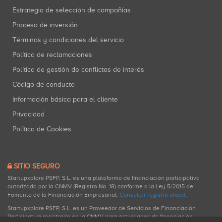
Estrategia de selección de compañías
Proceso de inversión
Términos y condiciones del servicio
Política de reclamaciones
Política de gestión de conflictos de interés
Código de conducta
Información básica para el cliente
Privacidad
Política de Cookies
SITIO SEGURO
Startupxplore PSFP, S.L. es una plataforma de financiación participativa
autorizada por la CNMV (Registro No. 18) conforme a la Ley 5/2015 de
Fomento de la Financiación Empresarial.
Consultar registro oficial
.
Startupxplore PSFP, S.L. es un Proveedor de Servicios de Financiación
Participativa registrado en la CNMV para actividades de financiación