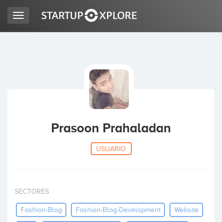
Toggle
navigation
BUSCO FINANCIACIÓN
REGISTRO
ACCESO
Prasoon Prahaladan
USUARIO
SECTORES
Inicio
Fashion-Blog
Fashion-Blog-Development
Website