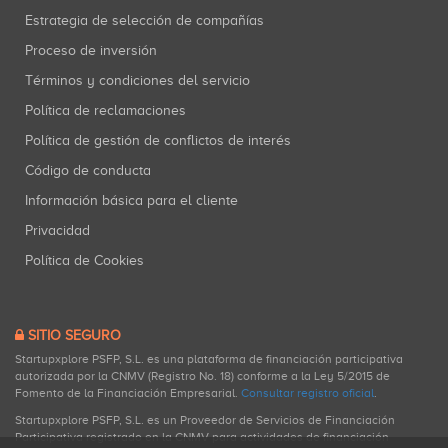
Estrategia de selección de compañías
Proceso de inversión
Términos y condiciones del servicio
Política de reclamaciones
Política de gestión de conflictos de interés
Código de conducta
Información básica para el cliente
Privacidad
Política de Cookies
SITIO SEGURO
Startupxplore PSFP, S.L. es una plataforma de financiación participativa
autorizada por la CNMV (Registro No. 18) conforme a la Ley 5/2015 de
Fomento de la Financiación Empresarial.
Consultar registro oficial
.
Startupxplore PSFP, S.L. es un Proveedor de Servicios de Financiación
Participativa registrado en la CNMV para actividades de financiación