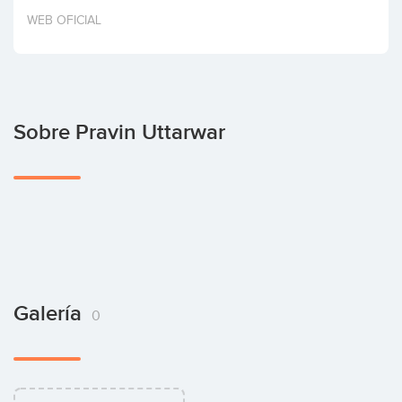
Invertir
WEB OFICIAL
Sobre Pravin Uttarwar
Galería
0