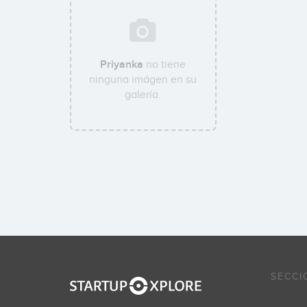
Priyanka
no tiene
ninguna imágen en su
galería.
SECCI