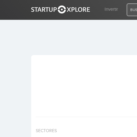
Invertir
BUS
BUSCO FINANCIACIÓN
REGISTRO
ACCESO
Inicio
Invertir
SECTORES