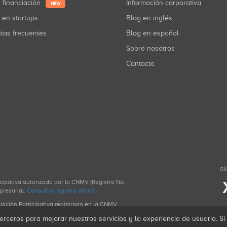
r financiación
Información corporativa
NEW
r en startups
Blog en inglés
ntas frecuentes
Blog en español
Sobre nosotros
Contacto
SÍ
icipativa autorizada por la CNMV (Registro No.
presarial.
Consultar registro oficial
.
ciación Participativa registrado en la CNMV
erceros para mejorar nuestros servicios y la experiencia de usuario. S