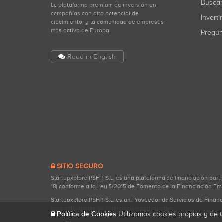
Busca
La plataforma premium de inversión en
compañías con alto potencial de
Inverti
crecimiento, y la comunidad de empresas
más activa de Europa.
Pregu
Read in English
SITIO SEGURO
Startupxplore PSFP, S.L. es una plataforma de financiación part
18) conforme a la Ley 5/2015 de Fomento de la Financiación Em
Startupxplore PSFP, S.L. es un Proveedor de Servicios de Finan
para actividades de financiación participativa.
Política de Cookies
Utilizamos cookies propias y de t