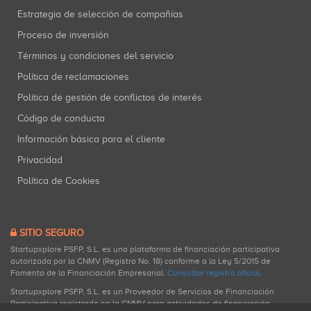
Estrategia de selección de compañías
Proceso de inversión
Términos y condiciones del servicio
Política de reclamaciones
Política de gestión de conflictos de interés
Código de conducta
Información básica para el cliente
Privacidad
Política de Cookies
SITIO SEGURO
Startupxplore PSFP, S.L. es una plataforma de financiación participativa
autorizada por la CNMV (Registro No. 18) conforme a la Ley 5/2015 de
Fomento de la Financiación Empresarial.
Consultar registro oficial
.
Startupxplore PSFP, S.L. es un Proveedor de Servicios de Financiación
Participativa registrado en la CNMV para actividades de financiación