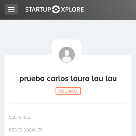
Toggle
navigation
BUSCO FINANCIACIÓN
REGISTRO
ACCESO
prueba carlos laura lau lau
USUARIO
SECTORES
Inicio
REDES SOCIALES