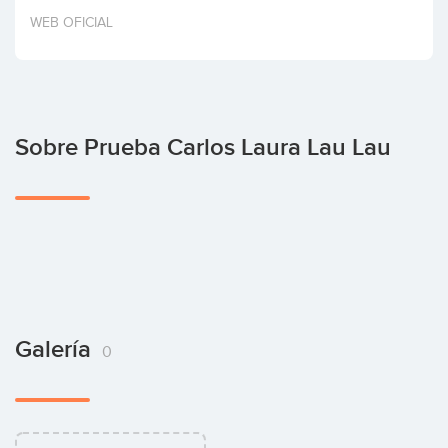
Invertir
WEB OFICIAL
Sobre Prueba Carlos Laura Lau Lau
Galería
0