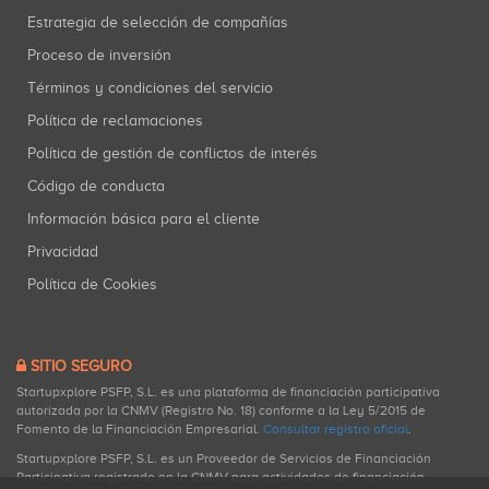
Estrategia de selección de compañías
Proceso de inversión
Términos y condiciones del servicio
Política de reclamaciones
Política de gestión de conflictos de interés
Código de conducta
Información básica para el cliente
Privacidad
Política de Cookies
SITIO SEGURO
Startupxplore PSFP, S.L. es una plataforma de financiación participativa
autorizada por la CNMV (Registro No. 18) conforme a la Ley 5/2015 de
Fomento de la Financiación Empresarial.
Consultar registro oficial
.
Startupxplore PSFP, S.L. es un Proveedor de Servicios de Financiación
Participativa registrado en la CNMV para actividades de financiación