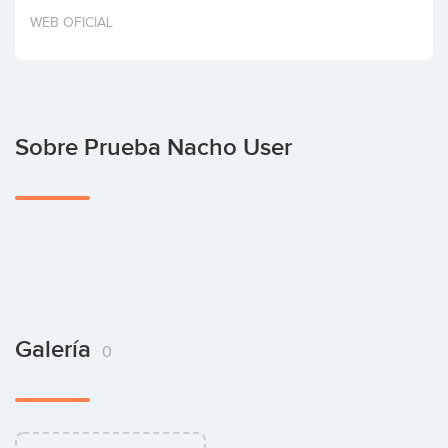
Invertir
WEB OFICIAL
Sobre Prueba Nacho User
Galería
0