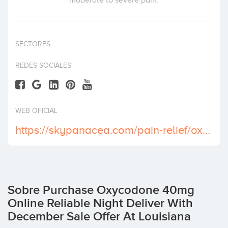
moderate to severe pain.
Invertir
SECTORES
REDES SOCIALES
WEB OFICIAL
https://skypanacea.com/pain-relief/oxycodone-40-mg/
Sobre Purchase Oxycodone 40mg
Online Reliable Night Deliver With
December Sale Offer At Louisiana