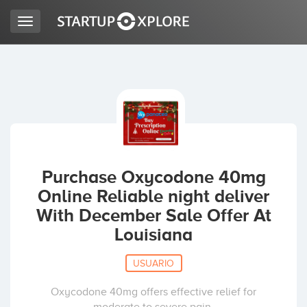
Toggle
navigation
BUSCO FINANCIACIÓN
REGISTRO
ACCESO
Purchase Oxycodone 40mg
Online Reliable night deliver
With December Sale Offer At
Louisiana
USUARIO
Inicio
Oxycodone 40mg offers effective relief for