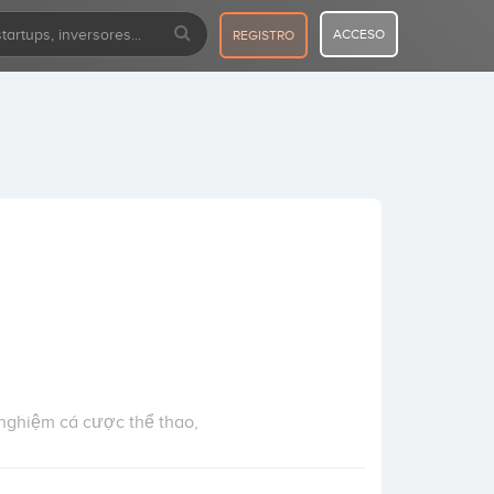
ACCESO
REGISTRO
 nghiệm cá cược thể thao,