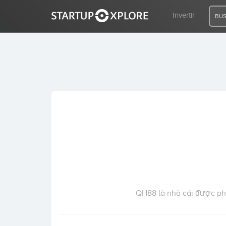
Invertir
BUS
BUSCO FINANCIACIÓN
REGISTRO
ACCESO
Inicio
Invertir
QH88 là nhà cái được phá