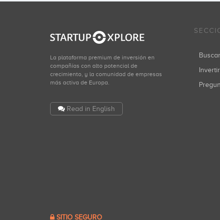
SECCI
Busca
La plataforma premium de inversión en
compañías con alto potencial de
Inverti
crecimiento, y la comunidad de empresas
más activa de Europa.
Pregu
Read in English
SITIO SEGURO