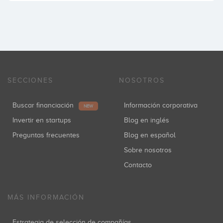
SECCIONES
NOSOTROS
Buscar financiación
Información corporativa
NEW
Invertir en startups
Blog en inglés
Preguntas frecuentes
Blog en español
Sobre nosotros
Contacto
MÁS INFORMACIÓN
Estrategia de selección de compañías