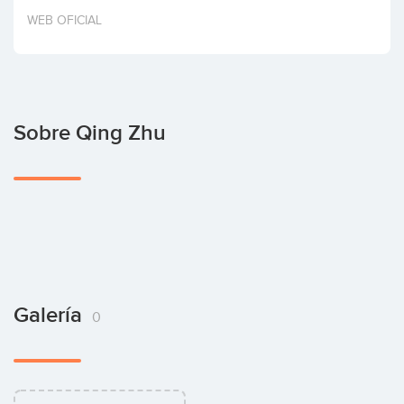
Invertir
WEB OFICIAL
Sobre Qing Zhu
Galería
0