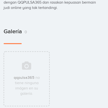
dengan QQPULSA365 dan rasakan kepuasan bermain 
judi online yang tak tertandingi.
Galería
0
qqpulsa365
no
tiene ninguna
imágen en su
galería.