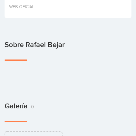
Invertir
WEB OFICIAL
Sobre Rafael Bejar
Galería
0