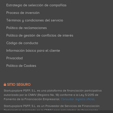
Estrategia de selección de compañías
Proceso de inversión
Términos y condiciones del servicio
Política de reclamaciones
Política de gestión de conflictos de interés
Código de conducta
Información básica para el cliente
Privacidad
Política de Cookies
SITIO SEGURO
Startupxplore PSFP, S.L. es una plataforma de financiación participativa
autorizada por la CNMV (Registro No. 18) conforme a la Ley 5/2015 de
Fomento de la Financiación Empresarial.
Consultar registro oficial
.
Startupxplore PSFP, S.L. es un Proveedor de Servicios de Financiación
Participativa registrado en la CNMV para actividades de financiación