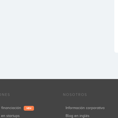
ONES
NOSOTROS
r financiación
Información corporativa
NEW
r en startups
Blog en inglés