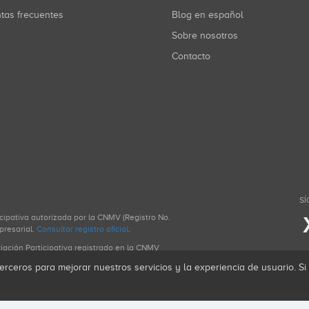
ntas frecuentes
Blog en español
Sobre nosotros
Contacto
SÍ
icipativa autorizada por la CNMV (Registro No.
presarial.
Consultar registro oficial
.
ciación Participativa registrado en la CNMV
erceros para mejorar nuestros servicios y la experiencia de usuario. S