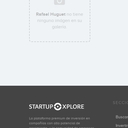
Rafael Huguet
no tiene
ninguna imágen en su
galería.
SECCI
Busca
La plataforma premium de inversión en
compañías con alto potencial de
Inverti