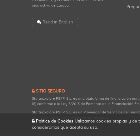
crecimiento, y la comunidad de empresas
más activa de Europa.
Pregu
Read in English
SITIO SEGURO
Startupxplore PSFP, S.L. es una plataforma de financiación part
18) conforme a la Ley 5/2015 de Fomento de la Financiación Em
Startupxplore PSFP, S.L. es un Proveedor de Servicios de Finan
para actividades de financiación participativa.
Política de Cookies
Utilizamos cookies propias y de t
consideramos que acepta su uso.