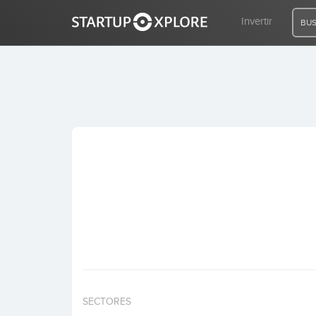
Invertir
BUS
BUSCO FINANCIACIÓN
REGISTRO
ACCESO
Inicio
Invertir
SECTORES