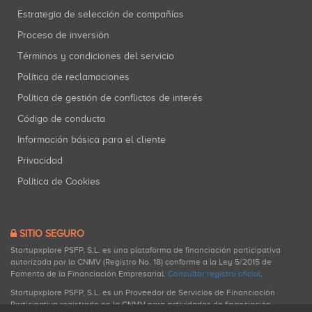
Estrategia de selección de compañías
Proceso de inversión
Términos y condiciones del servicio
Política de reclamaciones
Política de gestión de conflictos de interés
Código de conducta
Información básica para el cliente
Privacidad
Política de Cookies
SITIO SEGURO
Startupxplore PSFP, S.L. es una plataforma de financiación participativa
autorizada por la CNMV (Registro No. 18) conforme a la Ley 5/2015 de
Fomento de la Financiación Empresarial.
Consultar registro oficial
.
Startupxplore PSFP, S.L. es un Proveedor de Servicios de Financiación
Participativa registrado en la CNMV para actividades de financiación