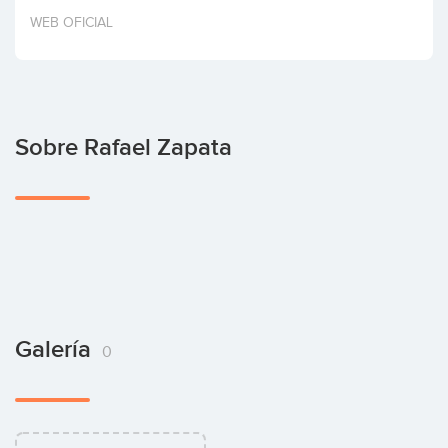
Invertir
WEB OFICIAL
Sobre Rafael Zapata
Galería
0