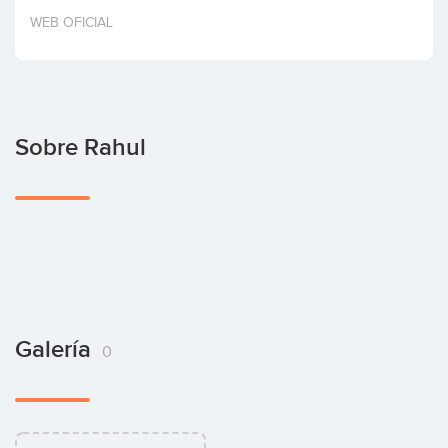
Invertir
WEB OFICIAL
Sobre Rahul
Galería
0