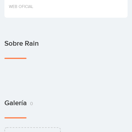
Invertir
WEB OFICIAL
Sobre Rain
Galería
0