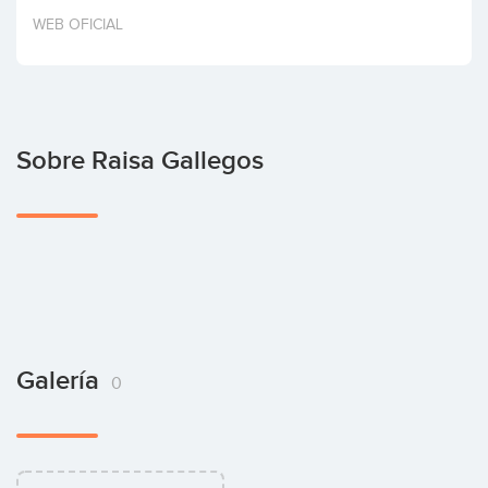
Invertir
WEB OFICIAL
Sobre Raisa Gallegos
Galería
0