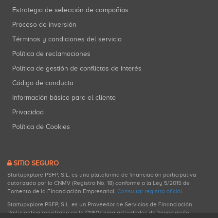
Estrategia de selección de compañías
Proceso de inversión
Términos y condiciones del servicio
Política de reclamaciones
Política de gestión de conflictos de interés
Código de conducta
Información básica para el cliente
Privacidad
Política de Cookies
SITIO SEGURO
Startupxplore PSFP, S.L. es una plataforma de financiación participativa
autorizada por la CNMV (Registro No. 18) conforme a la Ley 5/2015 de
Fomento de la Financiación Empresarial.
Consultar registro oficial
.
Startupxplore PSFP, S.L. es un Proveedor de Servicios de Financiación
Participativa registrado en la CNMV para actividades de financiación