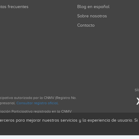
ntas frecuentes
Blog en español
Sobre nosotros
Contacto
SÍ
icipativa autorizada por la CNMV (Registro No.
presarial.
Consultar registro oficial
.
ciación Participativa registrado en la CNMV
erceros para mejorar nuestros servicios y la experiencia de usuario. S