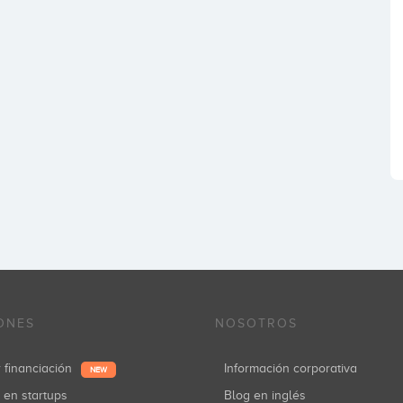
ONES
NOSOTROS
r financiación
Información corporativa
NEW
r en startups
Blog en inglés