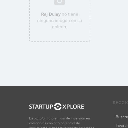
Raj Dulay
no tiene
ninguna imágen en su
galería.
SECCI
Busca
La plataforma premium de inversión en
compañías con alto potencial de
Inverti