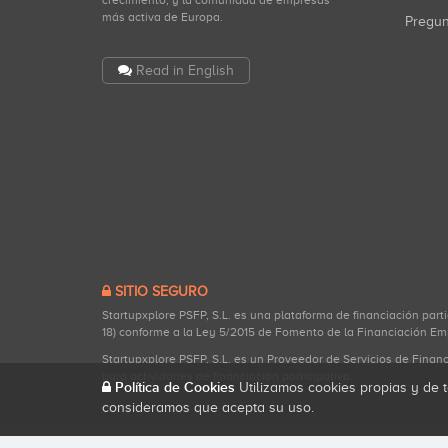
crecimiento, y la comunidad de empresas
más activa de Europa.
Pregu
Read in English
SITIO SEGURO
Startupxplore PSFP, S.L. es una plataforma de financiación part
18) conforme a la Ley 5/2015 de Fomento de la Financiación Em
Startupxplore PSFP, S.L. es un Proveedor de Servicios de Finan
para actividades de financiación participativa.
Política de Cookies
Utilizamos cookies propias y de t
consideramos que acepta su uso.