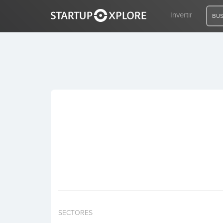
Invertir
BUS
BUSCO FINANCIACIÓN
REGISTRO
ACCESO
Inicio
Invertir
SECTORES