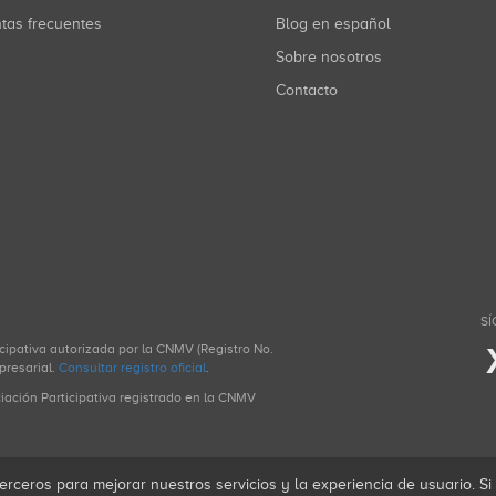
ntas frecuentes
Blog en español
Sobre nosotros
Contacto
SÍ
icipativa autorizada por la CNMV (Registro No.
presarial.
Consultar registro oficial
.
ciación Participativa registrado en la CNMV
erceros para mejorar nuestros servicios y la experiencia de usuario. S