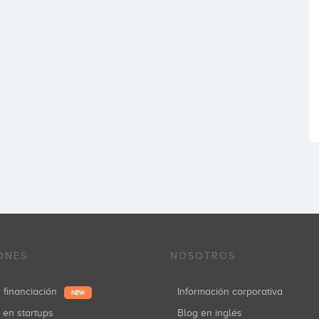
ONES
NOSOTROS
r financiación
Información corporativa
NEW
r en startups
Blog en inglés