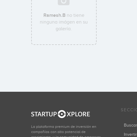
Ramesh.B
no tiene
ninguna imágen en su
galería.
SECCI
Busca
La plataforma premium de inversión en
compañías con alto potencial de
Inverti