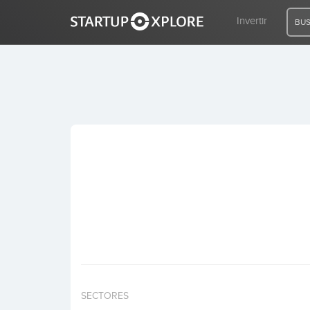
Invertir
BUS
BUSCO FINANCIACIÓN
REGISTRO
ACCESO
Inicio
Invertir
SECTORES