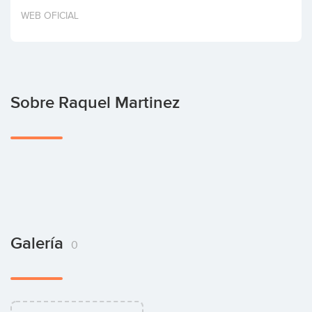
Invertir
WEB OFICIAL
Sobre Raquel Martinez
Galería
0