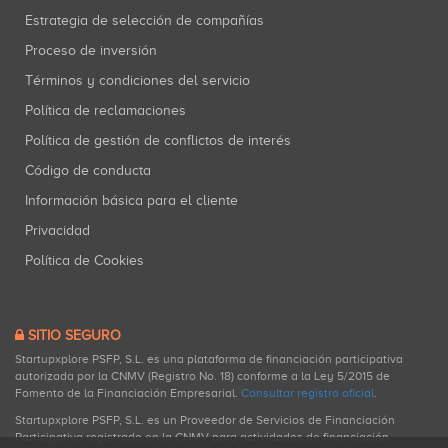
Estrategia de selección de compañías
Proceso de inversión
Términos y condiciones del servicio
Política de reclamaciones
Política de gestión de conflictos de interés
Código de conducta
Información básica para el cliente
Privacidad
Política de Cookies
SITIO SEGURO
Startupxplore PSFP, S.L. es una plataforma de financiación participativa
autorizada por la CNMV (Registro No. 18) conforme a la Ley 5/2015 de
Fomento de la Financiación Empresarial.
Consultar registro oficial
.
Startupxplore PSFP, S.L. es un Proveedor de Servicios de Financiación
Participativa registrado en la CNMV para actividades de financiación