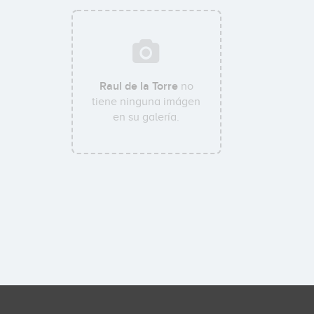
Raul de la Torre
no
tiene ninguna imágen
en su galería.