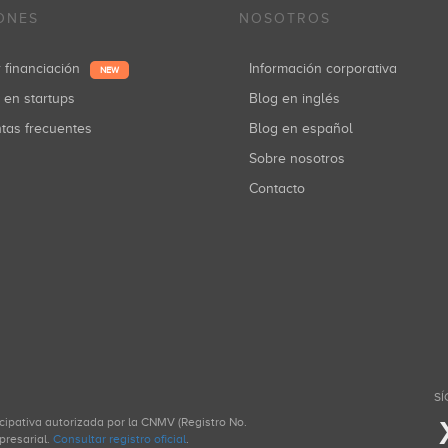
ONES
NOSOTROS
r financiación
Información corporativa
NEW
r en startups
Blog en inglés
ntas frecuentes
Blog en español
Sobre nosotros
Contacto
SÍ
icipativa autorizada por la CNMV (Registro No.
presarial.
Consultar registro oficial
.