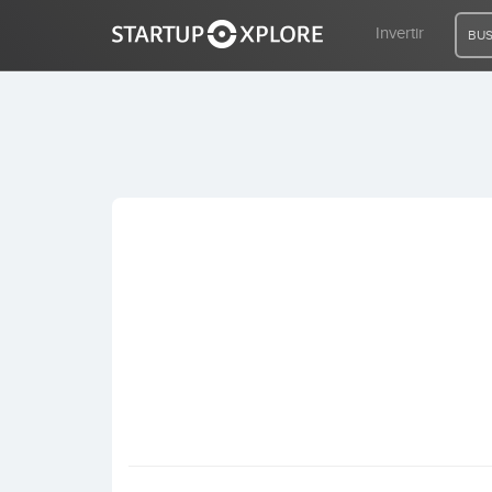
Invertir
BUS
BUSCO FINANCIACIÓN
REGISTRO
ACCESO
Inicio
Invertir