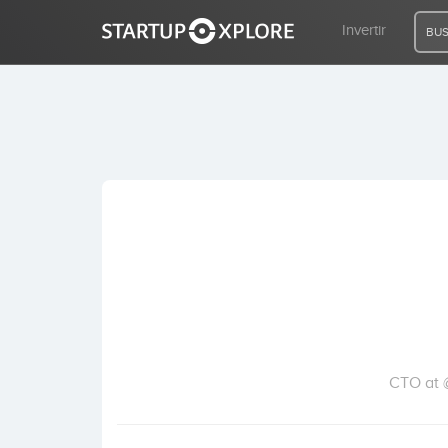
Invertir
BUS
BUSCO FINANCIACIÓN
REGISTRO
ACCESO
Inicio
Invertir
CTO at @