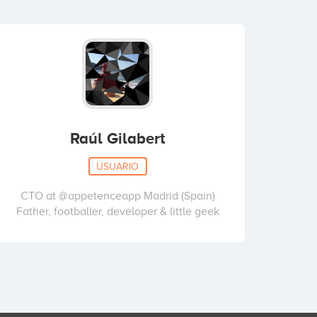
Raúl Gilabert
USUARIO
CTO at @appetenceapp Madrid (Spain)
Father, footballer, developer & little geek