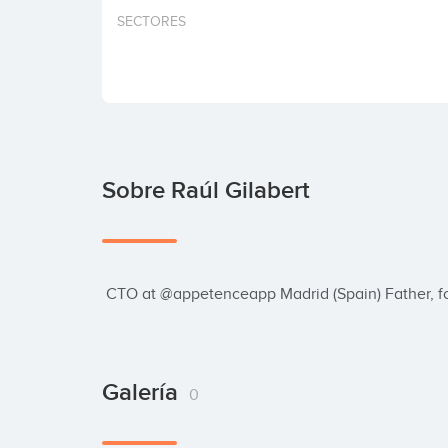
SECTORES
Sobre Raúl Gilabert
 CTO at @appetenceapp Madrid (Spain) Father, foo
Galería
0