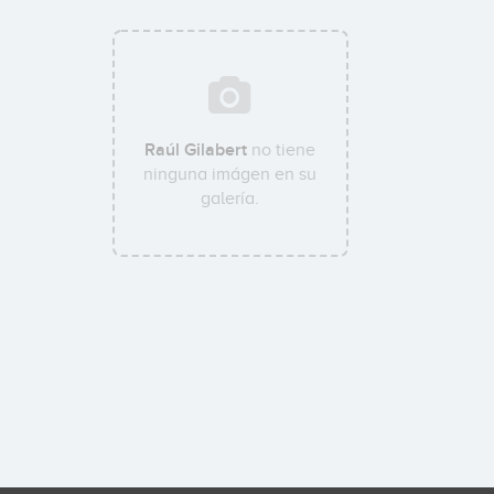
Raúl Gilabert
no tiene
ninguna imágen en su
galería.