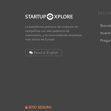
SECCI
Busca
La plataforma premium de inversión en
compañías con alto potencial de
Inverti
crecimiento, y la comunidad de empresas
más activa de Europa.
Pregu
Read in English
SITIO SEGURO