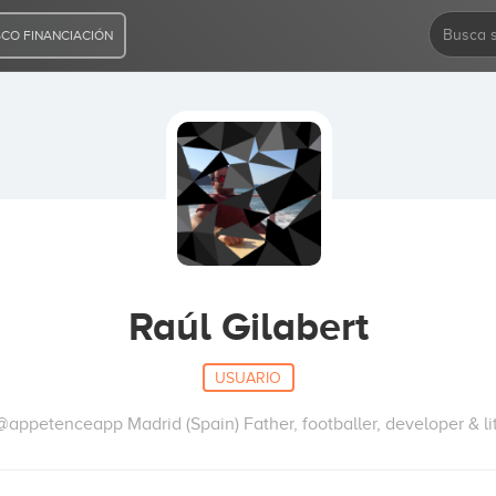
CO FINANCIACIÓN
Raúl Gilabert
USUARIO
appetenceapp Madrid (Spain) Father, footballer, developer & li