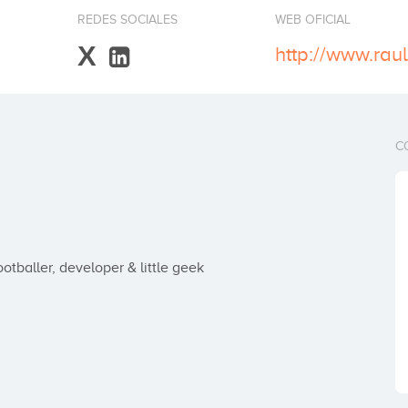
REDES SOCIALES
WEB OFICIAL
X
http://www.raul
C
tballer, developer & little geek