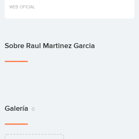
Invertir
WEB OFICIAL
Sobre Raul Martinez Garcia
Galería
0