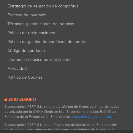
Estrategia de selección de compañías
Proceso de inversión
Términos y condiciones del servicio
Política de reclamaciones
Política de gestión de conflictos de interés
Código de conducta
Información básica para el cliente
Privacidad
Política de Cookies
SITIO SEGURO
Startupxplore PSFP, S.L. es una plataforma de financiación participativa
autorizada por la CNMV (Registro No. 18) conforme a la Ley 5/2015 de
Fomento de la Financiación Empresarial.
Consultar registro oficial
.
Startupxplore PSFP, S.L. es un Proveedor de Servicios de Financiación
Participativa registrado en la CNMV para actividades de financiación