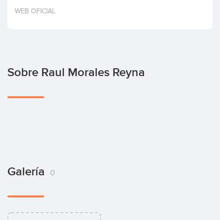
Invertir
WEB OFICIAL
Sobre Raul Morales Reyna
Galería
0