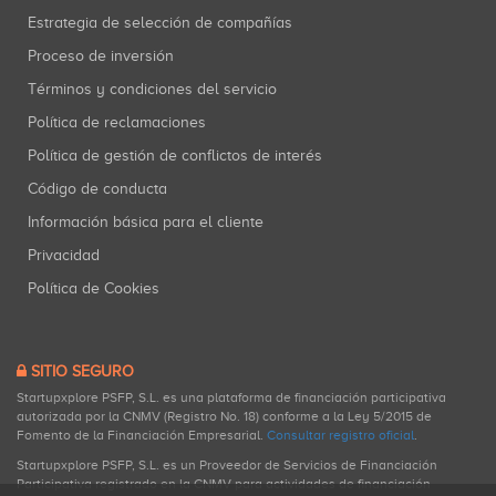
Estrategia de selección de compañías
Proceso de inversión
Términos y condiciones del servicio
Política de reclamaciones
Política de gestión de conflictos de interés
Código de conducta
Información básica para el cliente
Privacidad
Política de Cookies
SITIO SEGURO
Startupxplore PSFP, S.L. es una plataforma de financiación participativa
autorizada por la CNMV (Registro No. 18) conforme a la Ley 5/2015 de
Fomento de la Financiación Empresarial.
Consultar registro oficial
.
Startupxplore PSFP, S.L. es un Proveedor de Servicios de Financiación
Participativa registrado en la CNMV para actividades de financiación