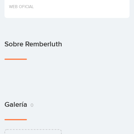
Invertir
WEB OFICIAL
Sobre Remberluth
Galería
0