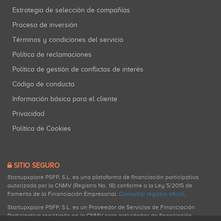
Estrategia de selección de compañías
Proceso de inversión
Términos y condiciones del servicio
Política de reclamaciones
Política de gestión de conflictos de interés
Código de conducta
Información básica para el cliente
Privacidad
Política de Cookies
SITIO SEGURO
Startupxplore PSFP, S.L. es una plataforma de financiación participativa
autorizada por la CNMV (Registro No. 18) conforme a la Ley 5/2015 de
Fomento de la Financiación Empresarial.
Consultar registro oficial
.
Startupxplore PSFP, S.L. es un Proveedor de Servicios de Financiación
Participativa registrado en la CNMV para actividades de financiación