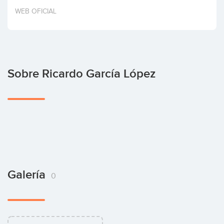
Invertir
WEB OFICIAL
Sobre Ricardo García López
Galería
0