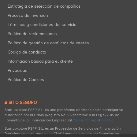
Estrategia de selección de compañías
Proceso de inversión
Términos y condiciones del servicio
Política de reclamaciones
Política de gestión de conflictos de interés
Código de conducta
Información básica para el cliente
Privacidad
Política de Cookies
SITIO SEGURO
Startupxplore PSFP, S.L. es una plataforma de financiación participativa
autorizada por la CNMV (Registro No. 18) conforme a la Ley 5/2015 de
Fomento de la Financiación Empresarial.
Consultar registro oficial
.
Startupxplore PSFP, S.L. es un Proveedor de Servicios de Financiación
Participativa registrado en la CNMV para actividades de financiación