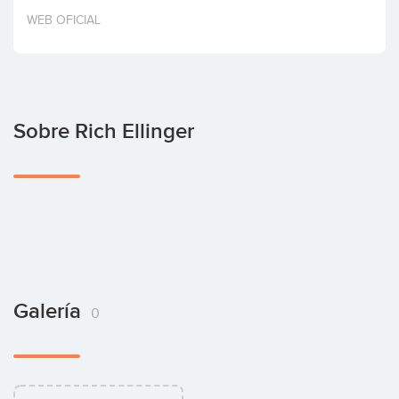
Invertir
WEB OFICIAL
Sobre Rich Ellinger
Galería
0