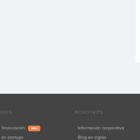
ONES
NOSOTROS
r financiación
Información corporativa
NEW
r en startups
Blog en inglés