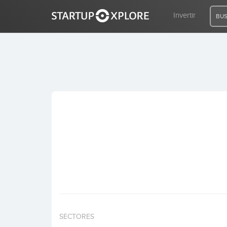
Invertir
BUS
BUSCO FINANCIACIÓN
REGISTRO
ACCESO
Inicio
Invertir
SECTORES