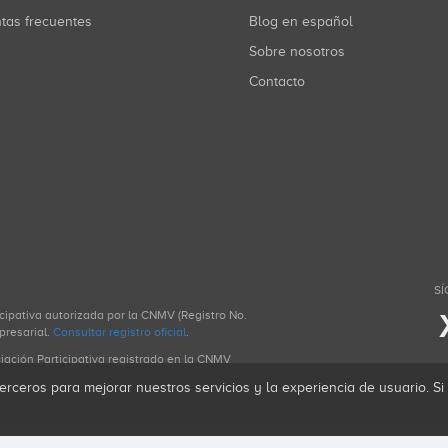
ntas frecuentes
Blog en español
Sobre nosotros
Contacto
SÍ
icipativa autorizada por la CNMV (Registro No.
presarial.
Consultar registro oficial
.
ciación Participativa registrado en la CNMV
erceros para mejorar nuestros servicios y la experiencia de usuario. S