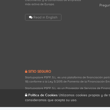
crecimiento, y la comunidad de empresas
más activa de Europa.
Pregu
Read in English
SITIO SEGURO
Startupxplore PSFP, S.L. es una plataforma de financiación part
18) conforme a la Ley 5/2015 de Fomento de la Financiación Em
Startupxplore PSFP, S.L. es un Proveedor de Servicios de Finan
para actividades de financiación participativa.
Política de Cookies
Utilizamos cookies propias y de t
consideramos que acepta su uso.