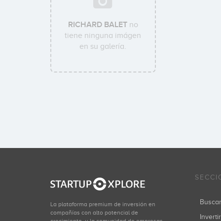
RICHARD BALET
no
tiene ninguna imágen
en su galería.
SECCI
Busca
La plataforma premium de inversión en
compañías con alto potencial de
Inverti