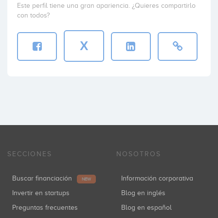
Este perfil tiene una gran apariencia. ¿Quieres compartirlo
con todos?
X
SECCIONES
NOSOTROS
Buscar financiación
Información corporativa
NEW
Invertir en startups
Blog en inglés
Preguntas frecuentes
Blog en español