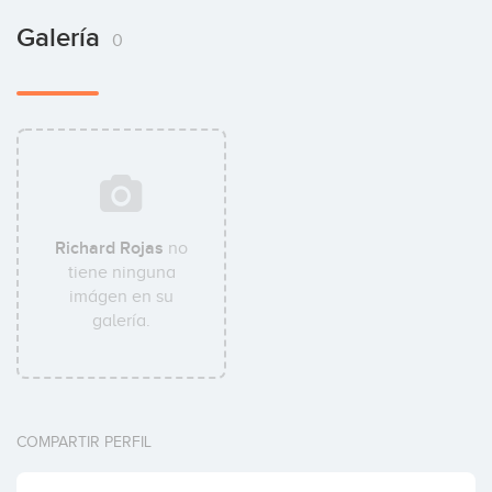
Galería
0
Richard Rojas
no
tiene ninguna
imágen en su
galería.
COMPARTIR PERFIL