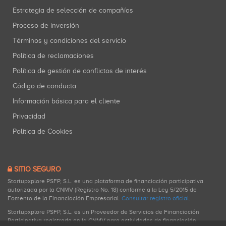
Estrategia de selección de compañías
Proceso de inversión
Términos y condiciones del servicio
Política de reclamaciones
Política de gestión de conflictos de interés
Código de conducta
Información básica para el cliente
Privacidad
Política de Cookies
SITIO SEGURO
Startupxplore PSFP, S.L. es una plataforma de financiación participativa
autorizada por la CNMV (Registro No. 18) conforme a la Ley 5/2015 de
Fomento de la Financiación Empresarial.
Consultar registro oficial
.
Startupxplore PSFP, S.L. es un Proveedor de Servicios de Financiación
Participativa registrado en la CNMV para actividades de financiación