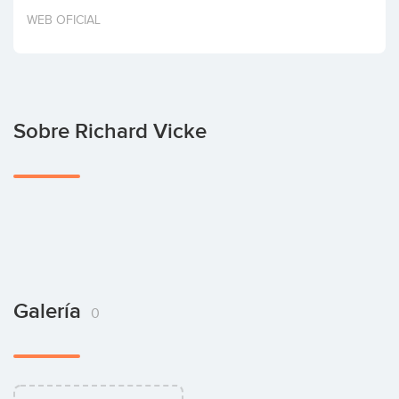
Invertir
WEB OFICIAL
Sobre Richard Vicke
Galería
0