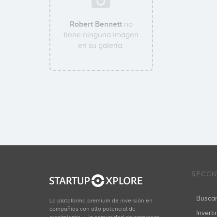
Robert Bennett
no
tiene ninguna imágen
en su galería.
SECCI
Busca
La plataforma premium de inversión en
compañías con alto potencial de
Inverti