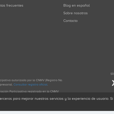
ntas frecuentes
Blog en español
Sobre nosotros
Contacto
SÍ
icipativa autorizada por la CNMV (Registro No.
presarial.
Consultar registro oficial
.
ciación Participativa registrado en la CNMV
erceros para mejorar nuestros servicios y la experiencia de usuario. S