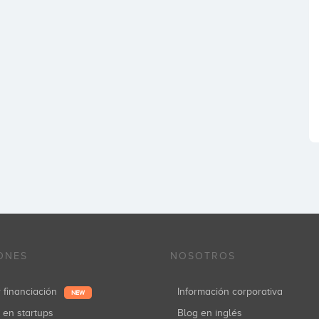
ONES
NOSOTROS
r financiación
Información corporativa
NEW
r en startups
Blog en inglés