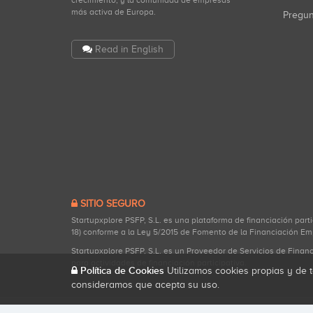
crecimiento, y la comunidad de empresas
más activa de Europa.
Pregu
Read in English
SITIO SEGURO
Startupxplore PSFP, S.L. es una plataforma de financiación part
18) conforme a la Ley 5/2015 de Fomento de la Financiación Em
Startupxplore PSFP, S.L. es un Proveedor de Servicios de Finan
para actividades de financiación participativa.
Política de Cookies
Utilizamos cookies propias y de t
consideramos que acepta su uso.