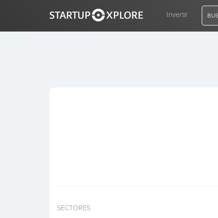
Invertir
BUS
BUSCO FINANCIACIÓN
REGISTRO
ACCESO
Inicio
Invertir
SECTORES