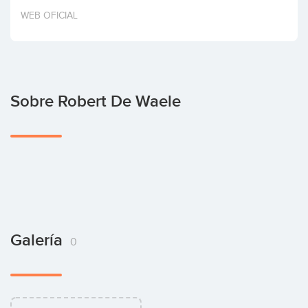
Invertir
WEB OFICIAL
Sobre Robert De Waele
Galería
0