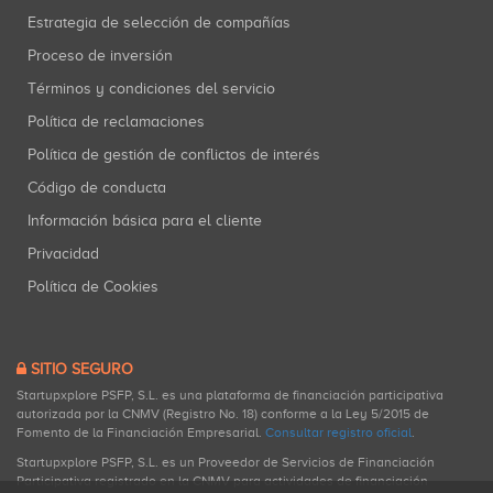
Estrategia de selección de compañías
Proceso de inversión
Términos y condiciones del servicio
Política de reclamaciones
Política de gestión de conflictos de interés
Código de conducta
Información básica para el cliente
Privacidad
Política de Cookies
SITIO SEGURO
Startupxplore PSFP, S.L. es una plataforma de financiación participativa
autorizada por la CNMV (Registro No. 18) conforme a la Ley 5/2015 de
Fomento de la Financiación Empresarial.
Consultar registro oficial
.
Startupxplore PSFP, S.L. es un Proveedor de Servicios de Financiación
Participativa registrado en la CNMV para actividades de financiación