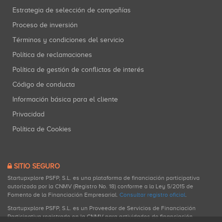
Estrategia de selección de compañías
Proceso de inversión
Términos y condiciones del servicio
Política de reclamaciones
Política de gestión de conflictos de interés
Código de conducta
Información básica para el cliente
Privacidad
Política de Cookies
SITIO SEGURO
Startupxplore PSFP, S.L. es una plataforma de financiación participativa
autorizada por la CNMV (Registro No. 18) conforme a la Ley 5/2015 de
Fomento de la Financiación Empresarial.
Consultar registro oficial
.
Startupxplore PSFP, S.L. es un Proveedor de Servicios de Financiación
Participativa registrado en la CNMV para actividades de financiación