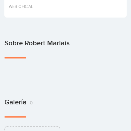
Invertir
WEB OFICIAL
Sobre Robert Marlais
Galería
0