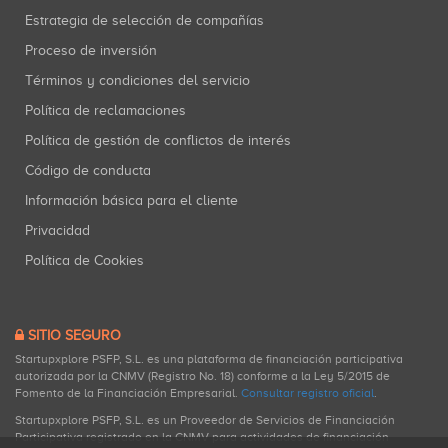
Estrategia de selección de compañías
Proceso de inversión
Términos y condiciones del servicio
Política de reclamaciones
Política de gestión de conflictos de interés
Código de conducta
Información básica para el cliente
Privacidad
Política de Cookies
SITIO SEGURO
Startupxplore PSFP, S.L. es una plataforma de financiación participativa
autorizada por la CNMV (Registro No. 18) conforme a la Ley 5/2015 de
Fomento de la Financiación Empresarial.
Consultar registro oficial
.
Startupxplore PSFP, S.L. es un Proveedor de Servicios de Financiación
Participativa registrado en la CNMV para actividades de financiación