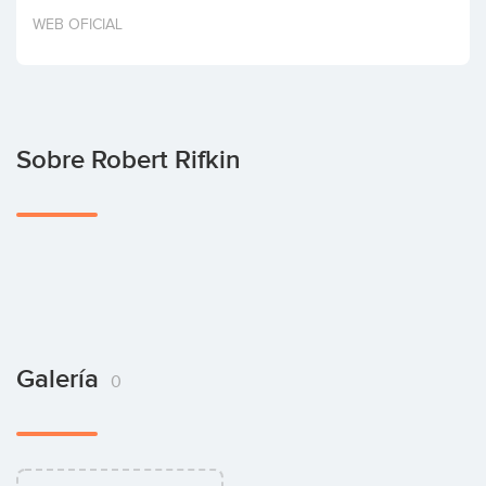
Invertir
WEB OFICIAL
Sobre Robert Rifkin
Galería
0