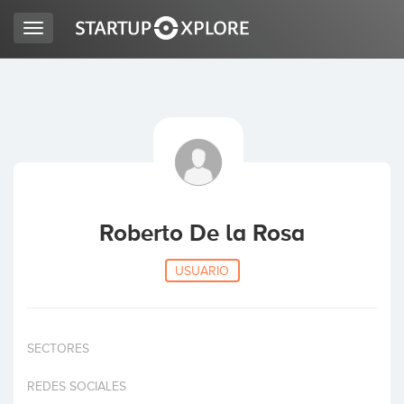
Toggle
navigation
BUSCO FINANCIACIÓN
REGISTRO
ACCESO
Roberto De la Rosa
USUARIO
SECTORES
Inicio
REDES SOCIALES