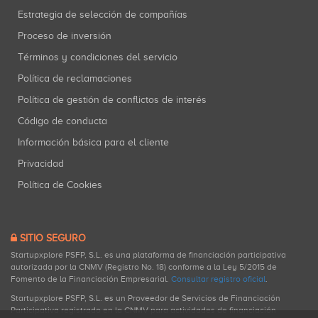
Estrategia de selección de compañías
Proceso de inversión
Términos y condiciones del servicio
Política de reclamaciones
Política de gestión de conflictos de interés
Código de conducta
Información básica para el cliente
Privacidad
Política de Cookies
SITIO SEGURO
Startupxplore PSFP, S.L. es una plataforma de financiación participativa
autorizada por la CNMV (Registro No. 18) conforme a la Ley 5/2015 de
Fomento de la Financiación Empresarial.
Consultar registro oficial
.
Startupxplore PSFP, S.L. es un Proveedor de Servicios de Financiación
Participativa registrado en la CNMV para actividades de financiación