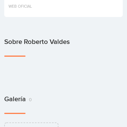
Invertir
WEB OFICIAL
Sobre Roberto Valdes
Galería
0