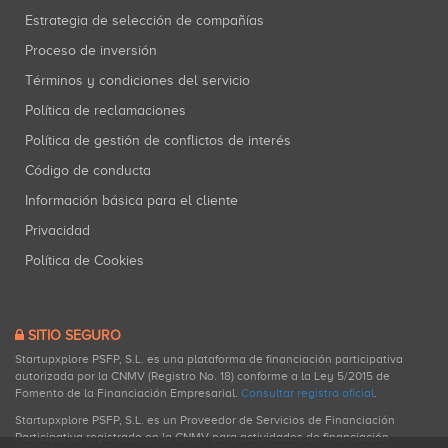
Estrategia de selección de compañías
Proceso de inversión
Términos y condiciones del servicio
Política de reclamaciones
Política de gestión de conflictos de interés
Código de conducta
Información básica para el cliente
Privacidad
Política de Cookies
SITIO SEGURO
Startupxplore PSFP, S.L. es una plataforma de financiación participativa
autorizada por la CNMV (Registro No. 18) conforme a la Ley 5/2015 de
Fomento de la Financiación Empresarial.
Consultar registro oficial
.
Startupxplore PSFP, S.L. es un Proveedor de Servicios de Financiación
Participativa registrado en la CNMV para actividades de financiación