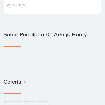
Invertir
WEB OFICIAL
Sobre Rodolpho De Araujo Burity
Galería
0