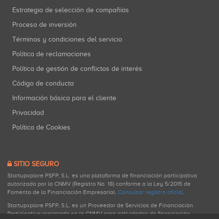
Estrategia de selección de compañías
Proceso de inversión
Términos y condiciones del servicio
Política de reclamaciones
Política de gestión de conflictos de interés
Código de conducta
Información básica para el cliente
Privacidad
Política de Cookies
SITIO SEGURO
Startupxplore PSFP, S.L. es una plataforma de financiación participativa
autorizada por la CNMV (Registro No. 18) conforme a la Ley 5/2015 de
Fomento de la Financiación Empresarial.
Consultar registro oficial
.
Startupxplore PSFP, S.L. es un Proveedor de Servicios de Financiación
Participativa registrado en la CNMV para actividades de financiación