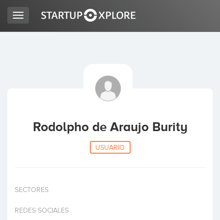
Toggle
navigation
BUSCO FINANCIACIÓN
REGISTRO
ACCESO
Rodolpho de Araujo Burity
USUARIO
SECTORES
Inicio
REDES SOCIALES