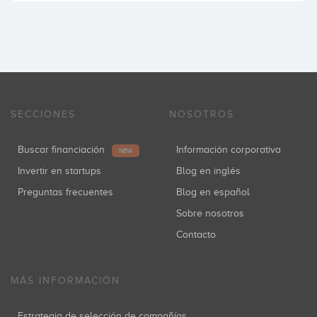
SECCIONES
NOSOTROS
Buscar financiación
Información corporativa
NEW
Invertir en startups
Blog en inglés
Preguntas frecuentes
Blog en español
Sobre nosotros
Contacto
MÁS INFORMACIÓN
Estrategia de selección de compañías