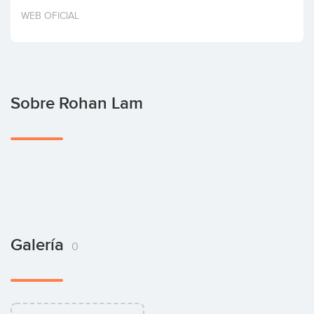
Invertir
WEB OFICIAL
Sobre Rohan Lam
Galería
0