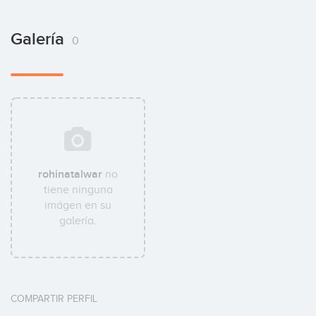
Galería
0
rohinatalwar
no
tiene ninguna
imágen en su
galería.
COMPARTIR PERFIL