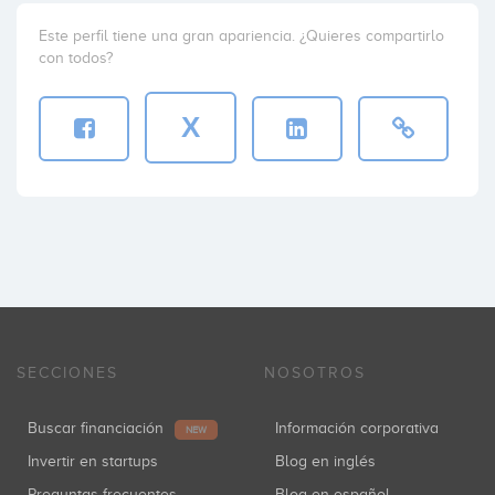
Este perfil tiene una gran apariencia. ¿Quieres compartirlo
con todos?
X
SECCIONES
NOSOTROS
Buscar financiación
Información corporativa
NEW
Invertir en startups
Blog en inglés
Preguntas frecuentes
Blog en español