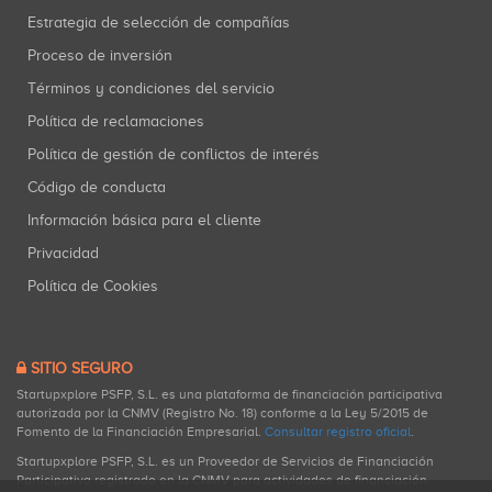
Estrategia de selección de compañías
Proceso de inversión
Términos y condiciones del servicio
Política de reclamaciones
Política de gestión de conflictos de interés
Código de conducta
Información básica para el cliente
Privacidad
Política de Cookies
SITIO SEGURO
Startupxplore PSFP, S.L. es una plataforma de financiación participativa
autorizada por la CNMV (Registro No. 18) conforme a la Ley 5/2015 de
Fomento de la Financiación Empresarial.
Consultar registro oficial
.
Startupxplore PSFP, S.L. es un Proveedor de Servicios de Financiación
Participativa registrado en la CNMV para actividades de financiación