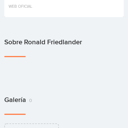
Invertir
WEB OFICIAL
Sobre Ronald Friedlander
Galería
0